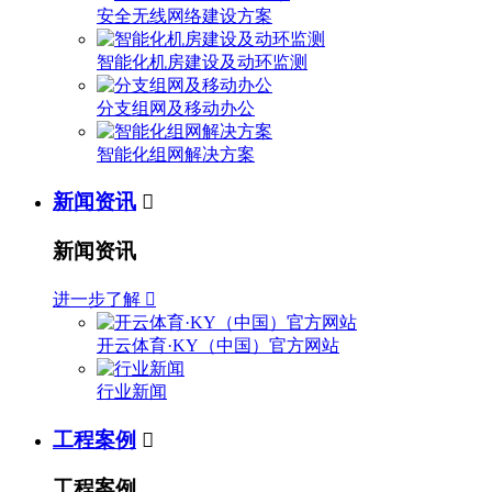
安全无线网络建设方案
智能化机房建设及动环监测
分支组网及移动办公
智能化组网解决方案
新闻资讯

新闻资讯
进一步了解

开云体育·KY（中国）官方网站
行业新闻
工程案例

工程案例