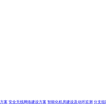
方案
安全无线网络建设方案
智能化机房建设及动环监测
分支组